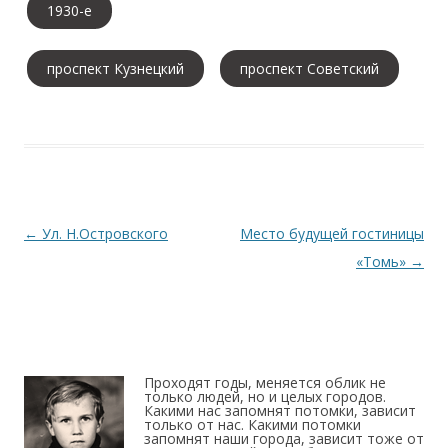
1930-е
проспект Кузнецкий
проспект Советский
Навигация по записям
←
Ул. Н.Островского
Место будущей гостиницы
«Томь»
→
Проходят годы, меняется облик не
только людей, но и целых городов.
Какими нас запомнят потомки, зависит
только от нас. Какими потомки
запомнят наши города, зависит тоже от