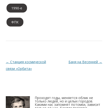
1990-е
ФПК
Навигация по записям
←
Станция космической
Баня на Весенней
→
связи «Орбита»
Проходят годы, меняется облик не
только людей, но и целых городов.
Какими нас запомнят потомки, зависит
только от нас. Какими потомки