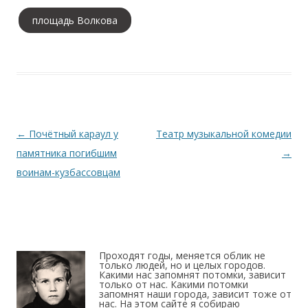
площадь Волкова
Навигация по записям
←
Почётный караул у
Театр музыкальной комедии
памятника погибшим
→
воинам-кузбассовцам
Проходят годы, меняется облик не
только людей, но и целых городов.
Какими нас запомнят потомки, зависит
только от нас. Какими потомки
запомнят наши города, зависит тоже от
нас. На этом сайте я собираю